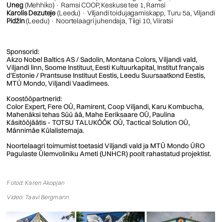
Uneg
(Mehhiko) · Ramsi COOP, Keskuse tee 1, Ramsi
Karolis Dezuteje
(Leedu) · Viljandi toidujagamiskapp, Turu 5a, Viljandi
Pidžin
(Leedu) · Noortelaagri juhendaja, Tiigi 10, Viiratsi
Sponsorid:
Akzo Nobel Baltics AS / Sadolin, Montana Colors, Viljandi vald,
Viljandi linn, Soome Instituut,
Eesti Kultuurkapital, Institut français
d'Estonie / Prantsuse Instituut Eestis, Leedu Suursaatkond Eestis,
MTÜ Mondo
, Viljandi Vaadimees.
Koostööpartnerid:
Color Expert, Fere OÜ, Ramirent, Coop Viljandi, Karu Kombucha,
Mahenäksi tehas Süü ää, Mahe Eeriksaare OÜ, Paulina
Käsitööjäätis - TOTSU TALUKÖÖK OÜ, Tactical Solution OÜ,
Männimäe Külalistemaja.
Noortelaagri toimumist toetasid Viljandi vald ja MTÜ Mondo ÜRO
Pagulaste Ülemvoliniku Ameti (UNHCR) poolt rahastatud projektist.
Fotod: Karen Akopjan
Video: Taavi Bergmann