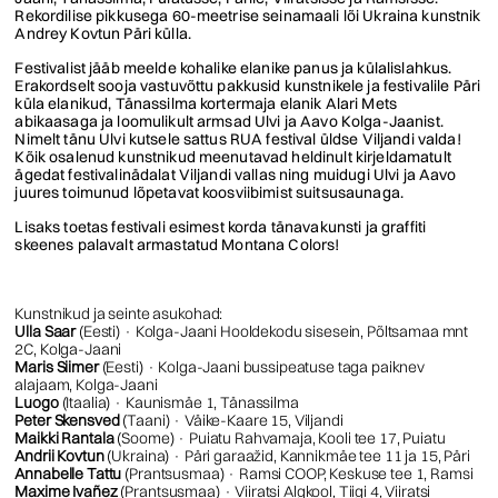
Rekordilise pikkusega 60-meetrise seinamaali lõi Ukraina kunstnik
Andrey Kovtun Päri külla.
Festivalist jääb meelde kohalike elanike panus ja külalislahkus.
Erakordselt sooja vastuvõttu pakkusid kunstnikele ja festivalile Päri
küla elanikud, Tänassilma kortermaja elanik Alari Mets
abikaasaga ja loomulikult armsad Ulvi ja Aavo Kolga-Jaanist.
Nimelt tänu Ulvi kutsele sattus RUA festival üldse Viljandi valda!
Kõik osalenud kunstnikud meenutavad heldinult kirjeldamatult
ägedat festivalinädalat Viljandi vallas ning muidugi Ulvi ja Aavo
juures toimunud lõpetavat koosviibimist suitsusaunaga.
Lisaks toetas festivali esimest korda tänavakunsti ja graffiti
skeenes palavalt armastatud Montana Colors!
Kunstnikud ja seinte asukohad:
Ulla Saar
(Eesti) · Kolga-Jaani Hooldekodu sisesein, Põltsamaa mnt
2C, Kolga-Jaani
Maris Siimer
(Eesti) · Kolga-Jaani bussipeatuse taga paiknev
alajaam, Kolga-Jaani
Luogo
(Itaalia) · Kaunismäe 1, Tänassilma
Peter Skensved
(Taani) · Väike-Kaare 15, Viljandi
Maikki Rantala
(Soome) · Puiatu Rahvamaja, Kooli tee 17, Puiatu
Andrii Kovtun
(Ukraina) · Päri
garaažid
, Kannikmäe tee 11 ja 15, Päri
Annabelle Tattu
(Prantsusmaa) · Ramsi COOP, Keskuse tee 1, Ramsi
Maxime Ivañez
(Prantsusmaa) · Viiratsi Algkool, Tiigi 4, Viiratsi