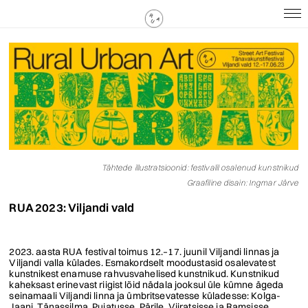
Tähtede illustratsioonid: festivalil osalenud kunstnikud
Graafiline disain: Ingmar Järve
RUA 20
23: Viljandi vald
2023. aasta RUA festival toimus 12.–17. juunil Viljandi linnas ja
Viljandi valla külades. Esmakordselt moodustasid osalevatest
kunstnikest enamuse rahvusvahelised kunstnikud. Kunstnikud
kaheksast erinevast riigist lõid nädala jooksul üle kümne ägeda
seinamaali Viljandi linna ja ümbritsevatesse küladesse: Kolga-
Jaani, Tänassilma, Puiatusse, Pärile, Viiratsisse ja Ramsisse.